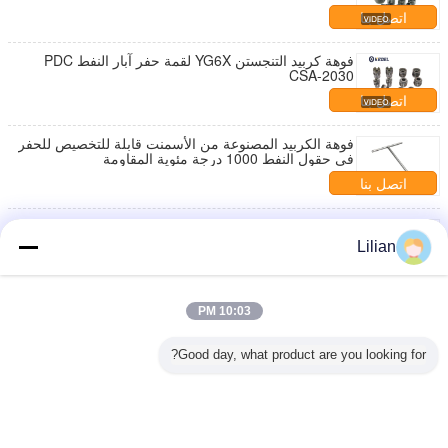
اتصل بنا
فوهة كربيد التنجستن YG6X لقمة حفر آبار النفط PDC
CSA-2030
اتصل بنا
فوهة الكربيد المصنوعة من الأسمنت قابلة للتخصيص للحفر
في حقول النفط 1000 درجة مئوية المقاومة
اتصل بنا
فوهة كربيد التنجستن YG8 YG9C YG11C لقم PDC بفتحة
7-13 مم
Lilian
اتصل بنا
فولفستين كربيد فوهة YG8 الدرجة ل PDC قطع 7.14mm
10:03 PM
قطر ثقب
اتصل بنا
Good day, what product are you looking for?
1 / 6