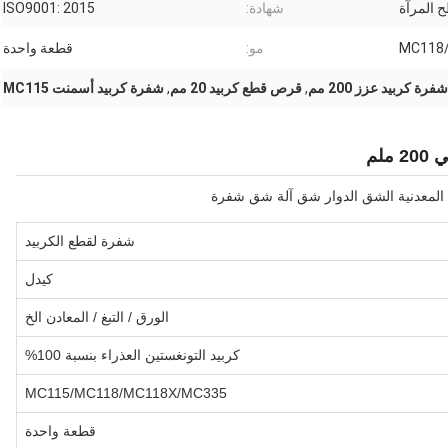
 المرآة
شهادة:
ISO9001: 2015
MC118
مو:
قطعة واحدة
شفرة كربيد عزز 200 مم
,
قرص قطع كربيد 20 مم
,
شفرة كربيد أسمنت MC115
لم
ة المعدنية الشق الدوار شق آلة شق شفرة
شفرة لقطع الكربيد
كيدل
الورق / التبغ / المعادن الخ
كربيد التونغستين العذراء بنسبة 100%
MC115/MC118/MC118X/MC335
قطعة واحدة