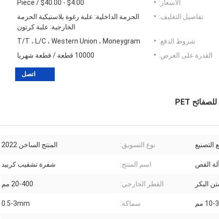
الأسعار:
$4.00 - $40.00 / Piece
تفاصيل التغليف:
الحزمة الداخلية: علبة رغوة بلاستيكية الحزمة
الخارجية: علبة كرتون
شروط الدفع:
T/T ، L/C ، Western Union ، Moneygram
القدرة على العرض:
10000 قطعة / قطعة شهريا
اتصل
 التصنيع
نوع التسويق:
المنتج الساخن 2022
لة القص
اسم المنتج:
شفرة تشقيب كربيد
القطر الخارجي:
20-400 مم
10 مم
سماكة:
0.5-3mm