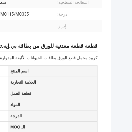
المعالجة السطحية:
سطح
درجة:
/MC115/MC335
إبراز:
قطعة قطعة معدنية للورق من بطاقة بي.إيه.تي 200 م
كربيد محمل قطع الورق بطاقات الحيوانات الأليفة المدوار
اسم المنتج
العلامة التجارية
قطعة العمل
المواد
الدرجة
الـ MOQ