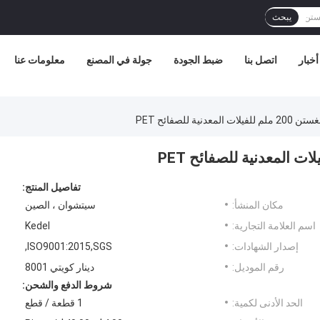
يبحث
أخبار
اتصل بنا
ضبط الجودة
جولة في المصنع
معلومات عنا
ية للصفائح PET
تفاصيل المنتج:
مكان المنشأ:
سيتشوان ، الصين
اسم العلامة التجارية:
Kedel
إصدار الشهادات:
ISO9001:2015,SGS,
رقم الموديل:
دينار كويتي 8001
شروط الدفع والشحن:
الحد الأدنى لكمية:
1 قطعة / قطع