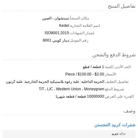
تفاصيل المنتج
مكان المنشأ:
سيتشوان ، الصين
اسم العلامة التجارية:
Kedel
إصدار الشهادات:
ISO9001:2015
رقم الموديل:
دينار كويتي 8001
شروط الدفع والشحن
الحد الأدنى لكمية:
1 قطعة / قطع
الأسعار:
$2.00 - $100.00 / Piece
تفاصيل التغليف:
الحزمة الداخلية: علبة رغوة بلاستيكية الحزمة الخارجية: علبة كرتون
شروط الدفع:
T/T ، L/C ، Western Union ، Moneygram
القدرة على العرض:
10000000 قطعة / قطعة شهريا
وصف
شفرات كربيد التنجستن
حالة:
جديد