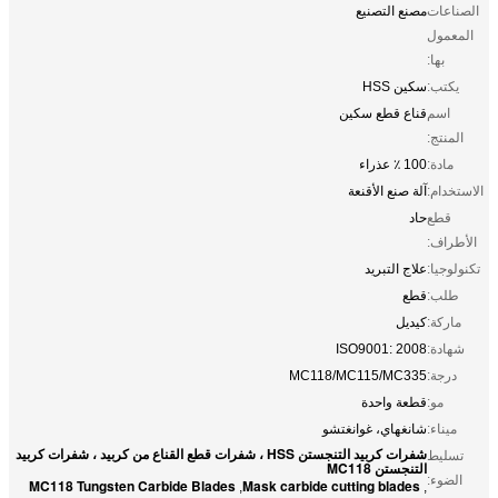
الصناعات
مصنع التصنيع
المعمول
بها:
يكتب:
سكين HSS
اسم
قناع قطع سكين
المنتج:
مادة:
100 ٪ عذراء
الاستخدام:
آلة صنع الأقنعة
قطع
حاد
الأطراف:
تكنولوجيا:
علاج التبريد
طلب:
قطع
ماركة:
كيديل
شهادة:
ISO9001: 2008
درجة:
MC118/MC115/MC335
مو:
قطعة واحدة
ميناء:
شانغهاي، غوانغتشو
شفرات كربيد التنجستن HSS ، شفرات قطع القناع من كربيد ، شفرات كربيد
تسليط
التنجستن MC118
الضوء:
MC118 Tungsten Carbide Blades
Mask carbide cutting blades
,
,