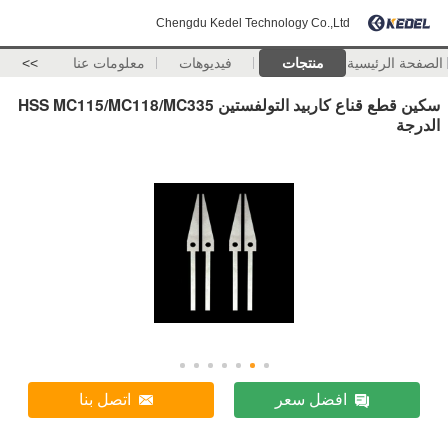
Chengdu Kedel Technology Co.,Ltd
الصفحة الرئيسية
منتجات
فيديوهات
معلومات عنا
>>
سكين قطع قناع كاربيد التولفستين HSS MC115/MC118/MC335
الدرجة
افضل سعر
اتصل بنا