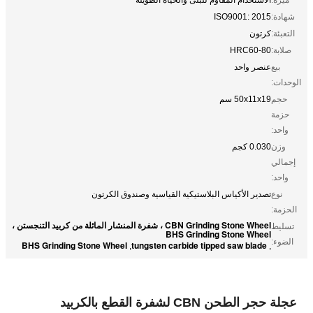
شهادة:
ISO9001: 2015
التعبئة:
كرتون
صلابة:
HRC60-80
بيع
عنصر واحد
الوحدات:
حجم
50x11x19 سم
حزمة
واحد:
وزن
0.030 كجم
إجمالي
واحد:
نوع
تصدير الأكياس البلاستيكية القياسية وصندوق الكرتون
الحزمة:
CBN Grinding Stone Wheel ، شفرة المنشار المائلة من كربيد التنجستن ،
تسليط
BHS Grinding Stone Wheel
الضوء:
BHS Grinding Stone Wheel
tungsten carbide tipped saw blade
,
,
عجلة حجر الطحن CBN لشفرة القطع بالكربيد