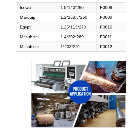
Isowa
260*140*1.5
F0008
Marquip
260*168.3*1.2
F0009
Egypt
270*113*1.25
F0010
Mitsubishi
280*202*1.4
F0011
Mitsubishi
291*203*1
F0012