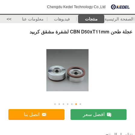
Chengdu Kedel Technology Co.,Ltd
الصفحة الرئيسية
منتجات
فيديوهات
معلومات عنا
>>
عجلة طحن CBN D50xT11mm لشفرة مشقق كربيد
افضل سعر
اتصل بنا
تفاصيل المنتج