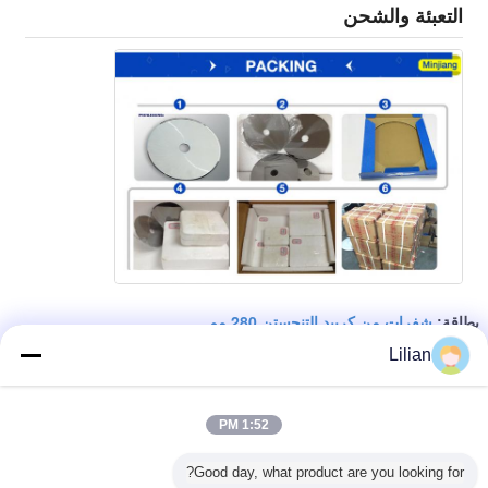
التعبئة والشحن
شفرات من كربيد التنجستن 280 مم
بطاقة:
,
شفرات منشار التنجستن 2 مم
سكين دائري من كربيد التنجستن
,
Lilian
احصل على افضل سعر ل
1:52 PM
Good day, what product are you looking for?
عجلة طحن CBN D50xT11mm لشفرة