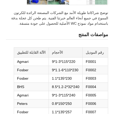
توضح شراكاتنا طويلة الأمد مع الشركات المصنعة الرائدة للكرتون
المموج في جميع أنحاء العالم خبرتنا الفنية. يتم طحن كل عجلة بدقة
باستخدام مواد نموذج WC الأصلية للحصول على جودة متسقة.
مواصفات المنتج
رقم الموديل
الأحجام
الآلة القابلة للتطبيق
Agmari
220*115*1-3*9
F0001
Fosber
230*110*1.1-6*9
F0002
Fosber
230*135*1.1
F0003
BHS
240*32*1.2-2*8.5
F0004
Agmari
240*115*1-3*9
F0005
Peters
250*150*0.8
F0006
Fosber
257*135*1.1
F0007