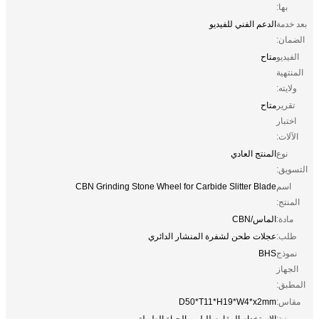
بها:
بعد خدمة
الدعم الفني للفيديو
الضمان:
الفيديو
متاح
المنتهية
ولايته:
تقرير
متاح
اختبار
الآلات:
نوع
المنتج العادي
التسويق:
اسم
CBN Grinding Stone Wheel for Carbide Slitter Blade
المنتج:
مادة:
الماس/CBN
طلب:
عجلات طحن لشفرة المنشار الدائري
نموذج
BHS
الجهاز
المطبق:
مقاس:
D50*T11*H19*W4*x2mm
ميزة:
الاستخدام المقاوم للبلى والحياة الطويلة