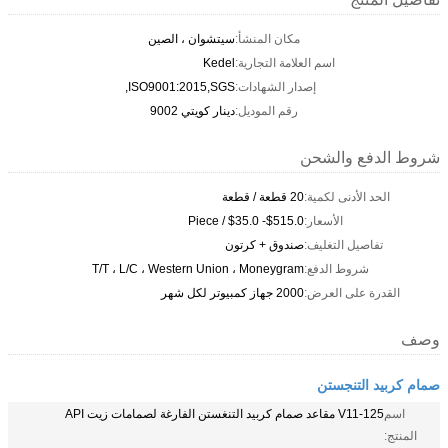
مكان المنشأ:
سيتشوان ، الصين
اسم العلامة التجارية:
Kedel
إصدار الشهادات:
ISO9001:2015,SGS,
رقم الموديل:
دينار كويتي 9002
شروط الدفع والشحن
الحد الأدنى لكمية:
20 قطعة / قطعة
الأسعار:
$515.0- $35.0 / Piece
تفاصيل التغليف:
صندوق + كرتون
شروط الدفع:
T/T ، L/C ، Western Union ، Moneygram
القدرة على العرض:
2000 جهاز كمبيوتر لكل شهر
وصف
صمام كربيد التنجستن
اسم
V11-125 مقاعد صمام كربيد التنغستن الفارغة لصمامات زيت API
المنتج: