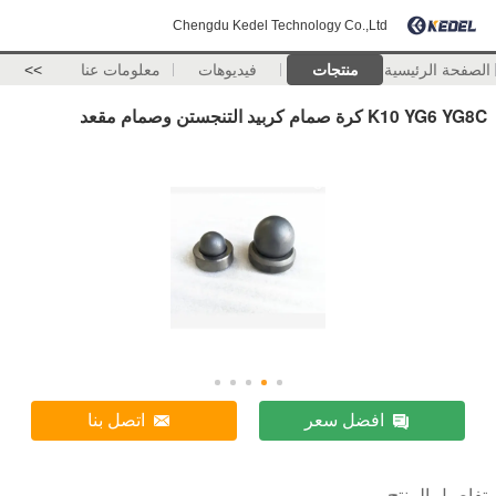
Chengdu Kedel Technology Co.,Ltd
الصفحة الرئيسية
منتجات
فيديوهات
معلومات عنا
>>
K10 YG6 YG8C كرة صمام كربيد التنجستن وصمام مقعد
افضل سعر
اتصل بنا
تفاصيل المنتج