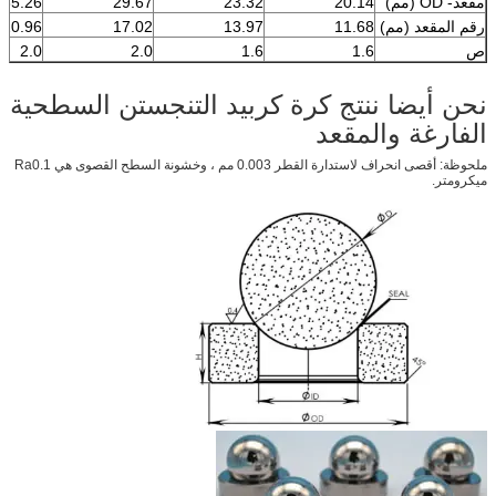
مقعد- OD (مم)
20.14
23.32
29.67
35.26
رقم المقعد (مم)
11.68
13.97
17.02
20.96
ص
1.6
1.6
2.0
2.0
نحن أيضا ننتج كرة كربيد التنجستن السطحية
الفارغة والمقعد
ملحوظة: أقصى انحراف لاستدارة القطر 0.003 مم ، وخشونة السطح القصوى هي Ra0.1
ميكرومتر.