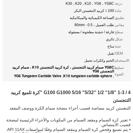
درجة:
K30 ، K20 ، K10 ، YG6 ، YG8C
مادة:
100 ٪ كربيد التنغستن البكر
تطبيق:
الصناعة الكيميائية والميكانيكية
مقاس:
طلب العميل ، 0.5 - 80mm
سطح:
فارغة / خشنة مطحونة / مصقولة
شكل:
دائري
عينة:
متاح
OEM:
تقبل
الاستخدام:
الختم وككرات تحمل
YG8C صمام كربيد التنجستن ، كرة كربيد التنجستن K10 ، صمام كربيد
تسليط
التنجستن YG6
الضوء:
YG6 Tungsten Carbide Valve
K10 tungsten carbide sphere
,
,
G100 G1000 5/16 "5/32" 1/2 "1/8" 1-3 / 4 "كرة تلميع كربيد
التنجستن
التنغستن كربيد مصاصة قضيب أجزاء مضخة صمام الكرة ووصف المقعد
• تعتبر كرة الصمام ومقعد الصمام من المكونات والأجزاء الرئيسية لمضخة
قضيب الامتصاص.
• يتم تصنيع وفحص كرة الصمام ومقعد الصمام وفقًا لمواصفات API 11AX.