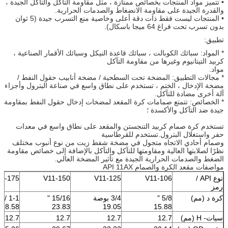
• تتميز مواد المنتجات بخصائص ممتازة ، مثل مقاومة التآكل والتآكل الجيدة ،
والقدرة الجيدة على مقاومة الانضغاط والصدمات الحرارية.
• المنتجات ليست فقط ذات دقة أعلى وخاصية منع التسرب جيدة (5 ثوان
بدون تسرب تحت فراغ 64 ميجا باسكال).
تطبيق:
* المواد: سبائك الكوبالت ، سبائك قاعدة النيكل وسبائك الأقمار الصناعية ،
كربيد التيتانيوم وغيرها من مقاومة التآكل
مواد.
* مجالات التطبيق: المضخة تحت السطحية / مضخة أنابيب حقول النفط /
مضخة الإدخال ، الختم ، تستخدم على نطاق واسع في صناعة البترول وأجزاء
آلة أخرى مضادة للتآكل.
* الخصائص: تتمتع صمامات كرة المقعد لمضخات إدخال حقول النفط بمقاومة
جيدة ضد التآكل والأكسدة ؛
تستخدم كرة صمام كربيد التنجستن والمقعد على نطاق واسع في معدات
حفر واستغلال البترول.تستخدم للقرطاسية
وصمام أحادي الاتجاه متجول في مضخة شفط زيت من نوع أنبوب مختلف
نظرًا لصلابتها العالية ومقاومتها للتآكل والتآكل بالإضافة إلى خصائص مقاومة
الضغط والصدمات الحرارية الجيدة مع تأثير المضخة العالي.
مواصفات مقعد الكرة والصمام API 11AX
نوع API /
V11-106
V11-125
V11-150
11-175
رمز
كرة د (مم)
5/8 "
3/4 بوصة
15/16 "
1-1 / 8 "
28.58
23.83
19.05
15.88
سيات- H (مم)
12.7
12.7
12.7
12.7